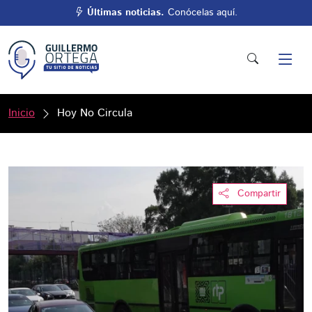
Últimas noticias.
Conócelas aquí.
Inicio
Hoy No Circula
Compartir