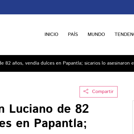
INICIO
PAÍS
MUNDO
TENDEN
de 82 años, vendía dulces en Papantla; sicarios lo asesinaron 
Compartir
on Luciano de 82
es en Papantla;