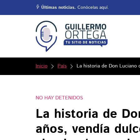
Últimas noticias.
Conócelas aquí.
Inicio
País
La historia de Don Luciano 
NO HAY DETENIDOS
La historia de D
años, vendía dulc