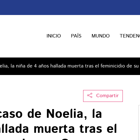
INICIO
PAÍS
MUNDO
TENDEN
elia, la niña de 4 años hallada muerta tras el feminicidio de 
Compartir
caso de Noelia, la
llada muerta tras el