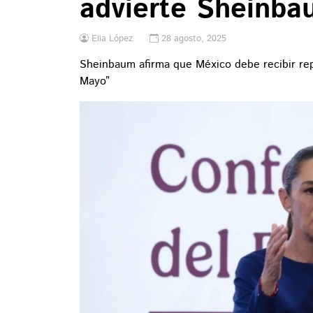
advierte Sheinba
Elia López
28 agosto, 2025
Sheinbaum afirma que México debe recibir repa
Mayo”