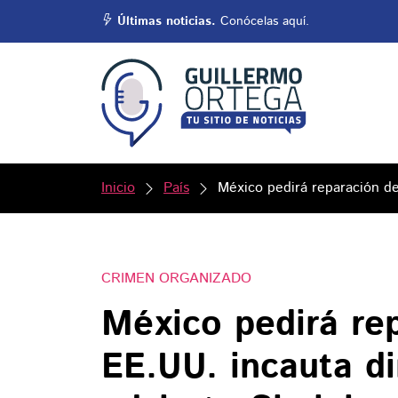
Últimas noticias.
Conócelas aquí.
Inicio
País
México pedirá reparación de
CRIMEN ORGANIZADO
México pedirá rep
EE.UU. incauta d