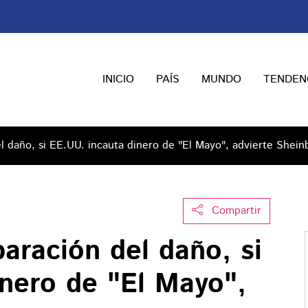
INICIO
PAÍS
MUNDO
TENDEN
l daño, si EE.UU. incauta dinero de "El Mayo", advierte Shei
Compartir
aración del daño, si
inero de "El Mayo",