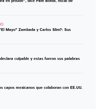
á en prisión", dice Pam Bondi, fiscal de
IO
"El Mayo" Zambada y Carlos Slim?: Sus
eclara culpable y estas fueron sus palabras
os capos mexicanos que colaboran con EE.UU.