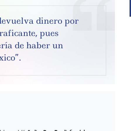
devuelva dinero por
raficante, pues
ría de haber un
xico”.