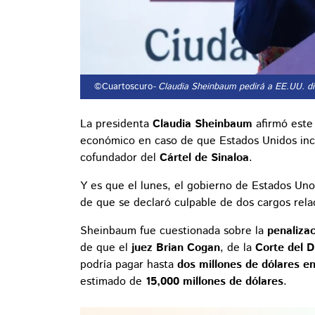
©Cuartoscuro
- Claudia Sheinbaum pedirá a EE.UU. d
La presidenta
Claudia Sheinbaum
afirmó este
económico en caso de que Estados Unidos in
cofundador del
Cártel de Sinaloa
.
Y es que el lunes, el gobierno de Estados Un
de que se declaró culpable de dos cargos rela
Sheinbaum fue cuestionada sobre la
penaliza
de que el
juez Brian Cogan
, de la
Corte del D
podría pagar hasta
dos millones de dólares e
estimado de
15,000 millones de dólares
.