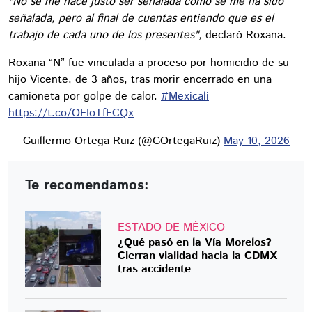
"No se me hace justo ser señalada como se me ha sido
señalada, pero al final de cuentas entiendo que es el
trabajo de cada uno de los presentes",
declaró Roxana.
Roxana “N” fue vinculada a proceso por homicidio de su
hijo Vicente, de 3 años, tras morir encerrado en una
camioneta por golpe de calor.
#Mexicali
https://t.co/OFIoTfFCQx
— Guillermo Ortega Ruiz (@GOrtegaRuiz)
May 10, 2026
Te recomendamos:
ESTADO DE MÉXICO
¿Qué pasó en la Vía Morelos?
Cierran vialidad hacia la CDMX
tras accidente