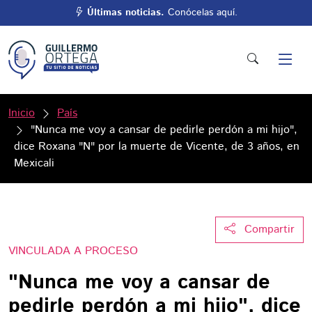
Últimas noticias.
Conócelas aquí.
Inicio
País
"Nunca me voy a cansar de pedirle perdón a mi hijo",
dice Roxana "N" por la muerte de Vicente, de 3 años, en
Mexicali
Compartir
VINCULADA A PROCESO
"Nunca me voy a cansar de
pedirle perdón a mi hijo", dice