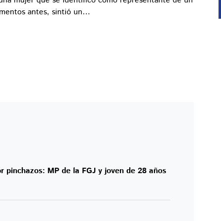
una mujer que se identificó como representante de un
omentos antes, sintió un…
 pinchazos: MP de la FGJ y joven de 28 años