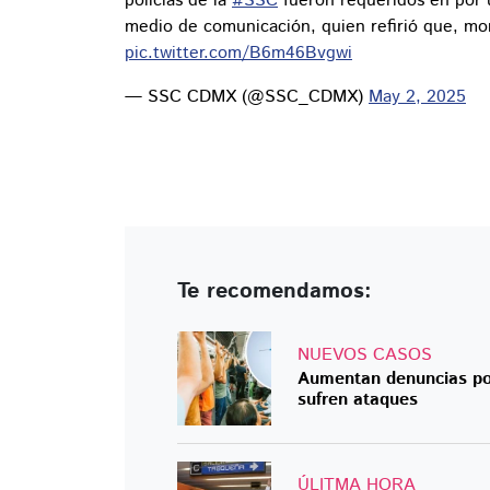
policías de la
#SSC
fueron requeridos en por 
medio de comunicación, quien refirió que, m
pic.twitter.com/B6m46Bvgwi
— SSC CDMX (@SSC_CDMX)
May 2, 2025
Te recomendamos:
NUEVOS CASOS
Aumentan denuncias por
sufren ataques
ÚLITMA HORA