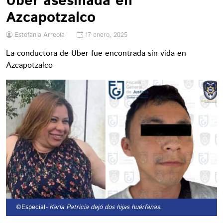
Uber asesinada en
Azcapotzalco
Estefanía Arreola
17 enero, 2025
La conductora de Uber fue encontrada sin vida en
Azcapotzalco
©Especial
- Karla Patricia dejó dos hijas huérfanas.