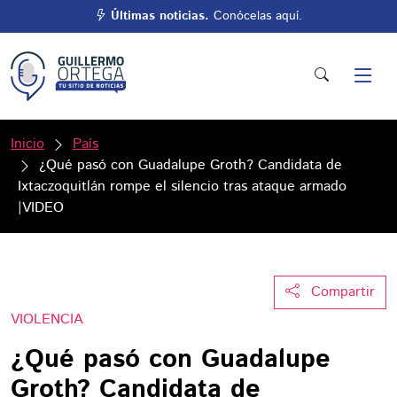
Últimas noticias.
Conócelas aquí.
Inicio
País
¿Qué pasó con Guadalupe Groth? Candidata de
Ixtaczoquitlán rompe el silencio tras ataque armado
|VIDEO
Compartir
VIOLENCIA
¿Qué pasó con Guadalupe
Groth? Candidata de