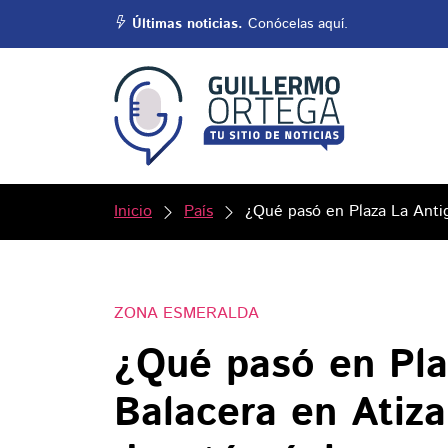
Últimas noticias.
Conócelas aquí.
Inicio
País
¿Qué pasó en Plaza La Anti
ZONA ESMERALDA
¿Qué pasó en Pla
Balacera en Atiz