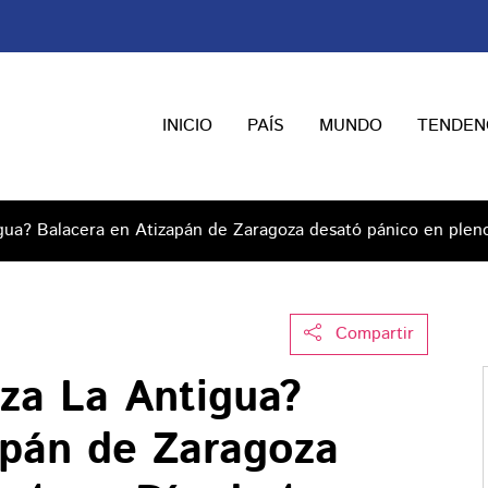
INICIO
PAÍS
MUNDO
TENDEN
gua? Balacera en Atizapán de Zaragoza desató pánico en pleno
Compartir
za La Antigua?
apán de Zaragoza