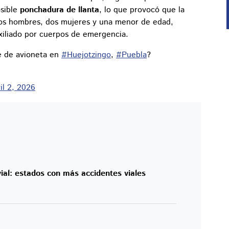
osible
ponchadura de llanta
, lo que provocó que la
n dos hombres, dos mujeres y una menor de edad,
xiliado por cuerpos de emergencia.
te de avioneta en
#Huejotzingo
,
#Puebla
?
il 2, 2026
vial: estados con más accidentes viales