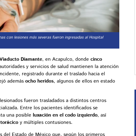
nas con lesiones más severas fueron ingresadas al Hospital
Viaducto Diamante
, en Acapulco, donde
cinco
 autoridades y servicios de salud mantienen la atención
ncidente, registrado durante el traslado hacia el
dejó además
ocho heridos
, algunos de ellos en estado
lesionados fueron trasladados a distintos centros
ializada. Entre los pacientes identificados se
nta una posible
luxación en el codo izquierdo
, así
torácico
y múltiples contusiones.
as del Estado de México que, según los primeros