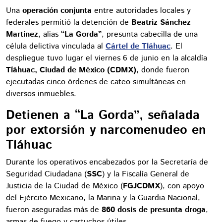
Una
operación conjunta
entre autoridades locales y
federales permitió la detención de
Beatriz Sánchez
Martínez
, alias
“La Gorda”
, presunta cabecilla de una
célula delictiva vinculada al
Cártel de Tláhuac
. El
despliegue tuvo lugar el viernes 6 de junio en la alcaldía
Tláhuac, Ciudad de México (CDMX)
, donde fueron
ejecutadas cinco órdenes de cateo simultáneas en
diversos inmuebles.
Detienen a “La Gorda”, señalada
por extorsión y narcomenudeo en
Tláhuac
Durante los operativos encabezados por la Secretaría de
Seguridad Ciudadana (
SSC
) y la Fiscalía General de
Justicia de la Ciudad de México (
FGJCDMX
), con apoyo
del Ejército Mexicano, la Marina y la Guardia Nacional,
fueron aseguradas más de
860 dosis de presunta droga
,
armas de fuego y cartuchos útiles.