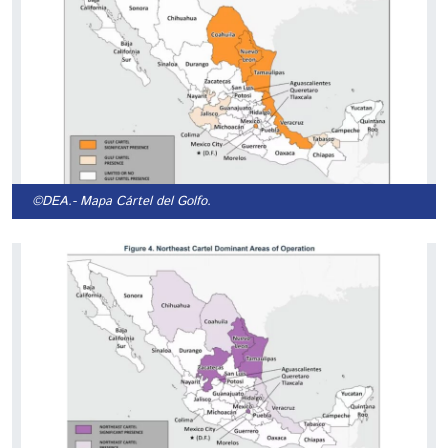
©DEA.
- Mapa Cártel del Golfo.