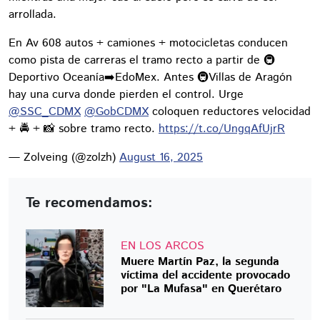
arrollada.
En Av 608 autos + camiones + motocicletas conducen
como pista de carreras el tramo recto a partir de 🚇
Deportivo Oceanía➡️EdoMex. Antes 🚇Villas de Aragón
hay una curva donde pierden el control. Urge
@SSC_CDMX
@GobCDMX
coloquen reductores velocidad
+ 🚔 + 📸 sobre tramo recto.
https://t.co/UngqAfUjrR
— Zolveing (@zolzh)
August 16, 2025
Te recomendamos:
EN LOS ARCOS
Muere Martín Paz, la segunda
víctima del accidente provocado
por "La Mufasa" en Querétaro