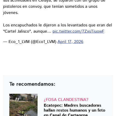
sus actividades en Celaya, se toparon con un grupo de
pistoleros en convoy, que tenían sometidos a unos
jóvenes.
Los encapuchados le dijeron a los levantados que eran del
"Cartel Jalisco", aunque…
pic.twitter.com/7ZxsTiuowF
— Eco_1_LVM (@Eco1_LVM)
April 17, 2026
Te recomendamos:
¿FOSA CLANDESTINA?
Ecatepec: Madres buscadoras
hallan restos humanos y un feto
en Canal de Cartagena