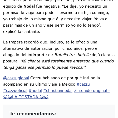
solicitó el permiso de viaje para Inti, pero la respuesta del
equipo de
Nodal
fue negativa. “Le dije, yo necesito un
permiso de viaje para poder llevarme a mi hija conmigo,
yo trabajo de lo mismo que él y necesito viajar. Ya va a
pasar más de un año y ese permiso yo no lo tengo”,
explicó la cantante.
La trapera recordó que, incluso, se le ofreció una
alternativa de autorización por cinco años, pero el
abogado del intérprete de
Botella tras botella
dejó clara la
postura:
“Mi cliente está totalmente enterado que cuando
tenga ganas ese permiso lo puede revocar”
.
@cazzuglobal
Cazzu hablando de por qué inti no la
acompaño en su último viaje a México
#cazzu
#cazzuoficial
#nodal
#christiannodal
♬ sonido original -
😁😁LA TOSTADA 😁😁
Te recomendamos: