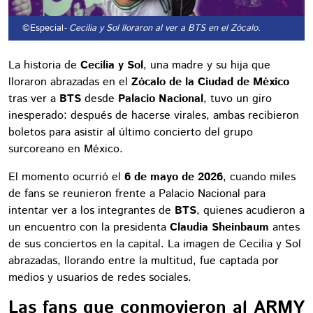
©Especial
- Cecilia y Sol lloraron al ver a BTS en el Zócalo.
La historia de
Cecilia y Sol
, una madre y su hija que
lloraron abrazadas en el
Zócalo de la Ciudad de México
tras ver a
BTS
desde
Palacio Nacional
, tuvo un giro
inesperado: después de hacerse virales, ambas recibieron
boletos para asistir al último concierto del grupo
surcoreano en México.
El momento ocurrió el
6 de mayo de 2026
, cuando miles
de fans se reunieron frente a Palacio Nacional para
intentar ver a los integrantes de
BTS
, quienes acudieron a
un encuentro con la presidenta
Claudia Sheinbaum
antes
de sus conciertos en la capital. La imagen de Cecilia y Sol
abrazadas, llorando entre la multitud, fue captada por
medios y usuarios de redes sociales.
Las fans que conmovieron al ARMY