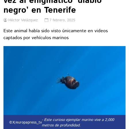
vez al enigmático ‘diablo
negro’ en Tenerife
Héctor Velázquez
7 febrero, 2025
Este animal había sido visto únicamente en videos
captados por vehículos marinos
- Este curioso ejemplar marino vive a 2,000
©X/europapress_tv
metros de profundidad.