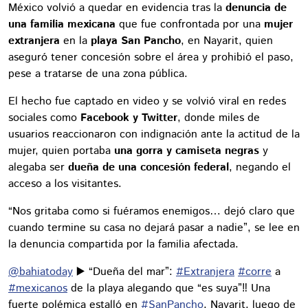
México volvió a quedar en evidencia tras la
denuncia de
una familia mexicana
que fue confrontada por una
mujer
extranjera
en la
playa San Pancho
, en Nayarit, quien
aseguró tener concesión sobre el área y prohibió el paso,
pese a tratarse de una zona pública.
El hecho fue captado en video y se volvió viral en redes
sociales como
Facebook y Twitter
, donde miles de
usuarios reaccionaron con indignación ante la actitud de la
mujer, quien portaba
una gorra y camiseta negras
y
alegaba ser
dueña de una concesión federal
, negando el
acceso a los visitantes.
“Nos gritaba como si fuéramos enemigos… dejó claro que
cuando termine su casa no dejará pasar a nadie”, se lee en
la denuncia compartida por la familia afectada.
@bahiatoday
▶️ “Dueña del mar”:
#Extranjera
#corre
a
#mexicanos
de la playa alegando que “es suya”‼️ Una
fuerte polémica estalló en
#SanPancho
, Nayarit, luego de