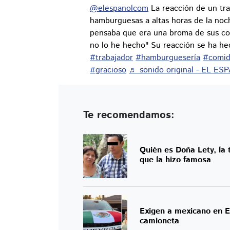
@elespanolcom
La reacción de un tra
hamburguesas a altas horas de la noc
pensaba que era una broma de sus co
no lo he hecho" Su reacción se ha he
#trabajador
#hamburguesería
#comi
#gracioso
♬ sonido original - EL ES
Te recomendamos:
Quién es Doña Lety, la 
que la hizo famosa
Exigen a mexicano en E
camioneta