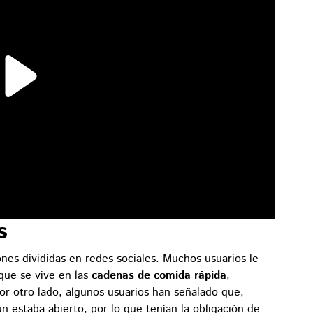
s
nes divididas en redes sociales. Muchos usuarios le
ue se vive en las
cadenas de comida rápida
,
or otro lado, algunos usuarios han señalado que,
ún estaba abierto, por lo que tenían la obligación de