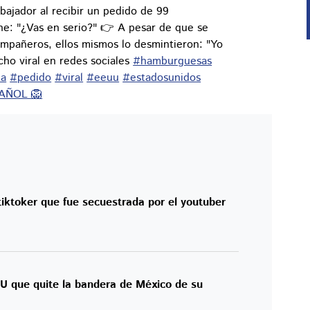
bajador al recibir un pedido de 99
he: "¿Vas en serio?" 👉 A pesar de que se
mpañeros, ellos mismos lo desmintieron: "Yo
cho viral en redes sociales
#hamburguesas
da
#pedido
#viral
#eeuu
#estadosunidos
PAÑOL 🦁
tiktoker que fue secuestrada por el youtuber
U que quite la bandera de México de su