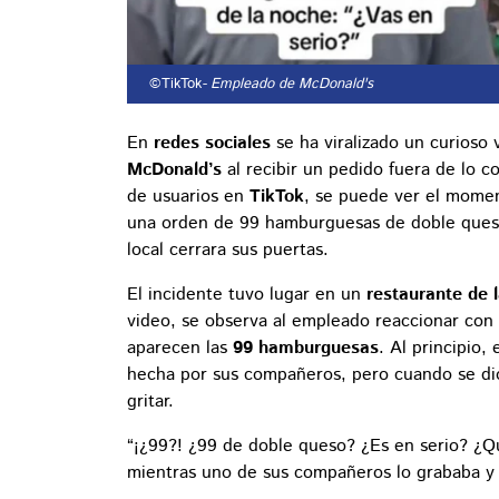
©TikTok
- Empleado de McDonald's
En
redes sociales
se ha viralizado un curioso
McDonald’s
al recibir un pedido fuera de lo c
de usuarios en
TikTok
, se puede ver el momen
una orden de 99 hamburguesas de doble queso
local cerrara sus puertas.
El incidente tuvo lugar en un
restaurante de 
video, se observa al empleado reaccionar con 
aparecen las
99 hamburguesas
. Al principio
hecha por sus compañeros, pero cuando se dio
gritar.
“¡¿99?! ¿99 de doble queso? ¿Es en serio? ¿Qu
mientras uno de sus compañeros lo grababa y 