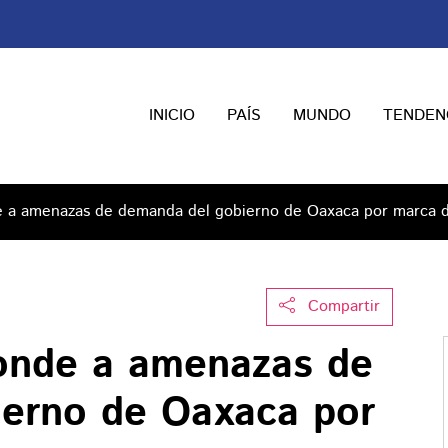
INICIO
PAÍS
MUNDO
TENDEN
e a amenazas de demanda del gobierno de Oaxaca por marca 
Compartir
onde a amenazas de
erno de Oaxaca por