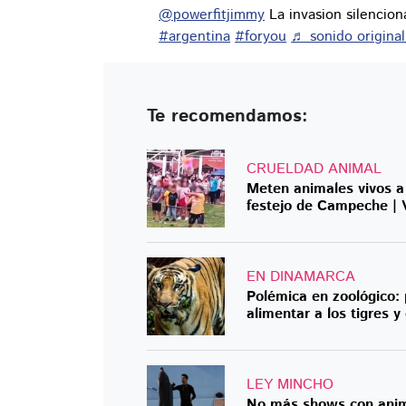
@powerfitjimmy
La invasion silencio
#argentina
#foryou
♬ sonido original 
Te recomendamos:
CRUELDAD ANIMAL
Meten animales vivos a
festejo de Campeche |
EN DINAMARCA
Polémica en zoológico:
alimentar a los tigres y
LEY MINCHO
No más shows con anim