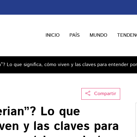
INICIO
PAÍS
MUNDO
TENDEN
”? Lo que significa, cómo viven y las claves para entender por
Compartir
erian”? Lo que
ven y las claves para