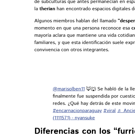
de subculturas que antes permanecían en esp
la
therian
han encontrado espacios digitales d
Algunos miembros hablan del llamado
“desper
momento en que una persona reconoce esa
c
mayoría aclara que mantiene una vida cotidian
familiares, y que esta identificación suele e
convivencia con otros integrantes.
@marisolben11
🦊🐺 Se habló de la ll
finalmente fue suspendida por cuesti
redes. ¿Qué hay detrás de este movi
#encarnacionparaguay
#viral
♬ Ancien
(1111571) - nyansuke
Diferencias con los “furr