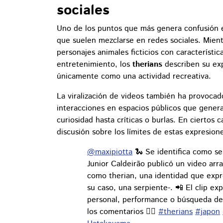
sociales
Uno de los puntos que más genera confusión e
que suelen mezclarse en redes sociales. Mien
personajes animales ficticios con característ
entretenimiento, los
therians
describen su ex
únicamente como una actividad recreativa.
La viralización de videos también ha provoca
interacciones en espacios públicos que genera
curiosidad hasta críticas o burlas. En ciertos 
discusión sobre los límites de estas expresion
@maxipiotta
🐍 Se identifica como ser
Junior Caldeirão publicó un video arra
como therian, una identidad que expr
su caso, una serpiente-. 📲 El clip ex
personal, performance o búsqueda de 
los comentarios 👇🏻
#therians
#japon