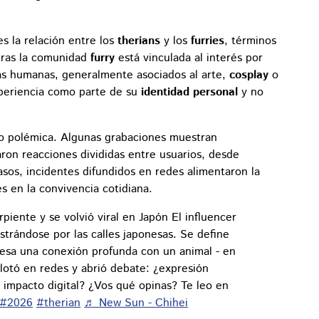
s la relación entre los
therians
y los
furries
, términos
tras la comunidad
furry
está vinculada al interés por
icas humanas, generalmente asociados al arte,
cosplay
o
periencia como parte de su
identidad personal
y no
do polémica. Algunas grabaciones muestran
ron reacciones divididas entre usuarios, desde
casos, incidentes difundidos en redes alimentaron la
es en la convivencia cotidiana.
piente y se volvió viral en Japón El influencer
strándose por las calles japonesas. Se define
esa una conexión profunda con un animal - en
plotó en redes y abrió debate: ¿expresión
impacto digital? ¿Vos qué opinas? Te leo en
#2026
#therian
♬ New Sun - Chihei