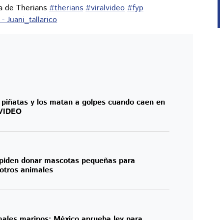
na de Therians
#therians
#viralvideo
#fyp
- Juani_tallarico
 piñatas y los matan a golpes cuando caen en
 VIDEO
 piden donar mascotas pequeñas para
 otros animales
ales marinos; México aprueba ley para