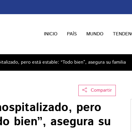
INICIO
PAÍS
MUNDO
TENDEN
talizado, pero está estable: “Todo bien”, asegura su familia
Compartir
ospitalizado, pero
do bien”, asegura su