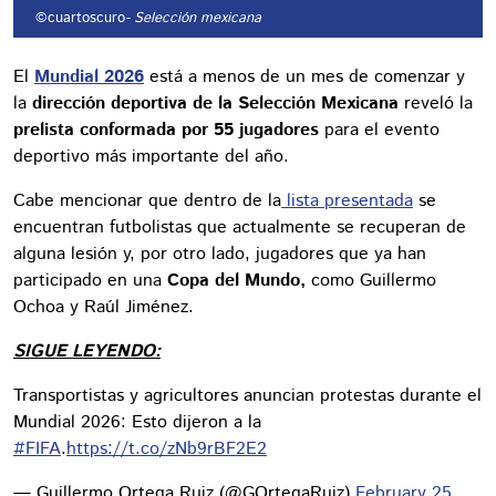
©cuartoscuro
- Selección mexicana
El
Mundial 2026
está a menos de un mes de comenzar y
la
dirección deportiva de la Selección Mexicana
reveló la
prelista conformada por 55 jugadores
para el evento
deportivo más importante del año.
Cabe mencionar que dentro de la
lista presentada
se
encuentran futbolistas que actualmente se recuperan de
alguna lesión y, por otro lado, jugadores que ya han
participado en una
Copa del Mundo,
como Guillermo
Ochoa y Raúl Jiménez.
SIGUE LEYENDO:
Transportistas y agricultores anuncian protestas durante el
Mundial 2026: Esto dijeron a la
#FIFA
.
https://t.co/zNb9rBF2E2
— Guillermo Ortega Ruiz (@GOrtegaRuiz)
February 25,