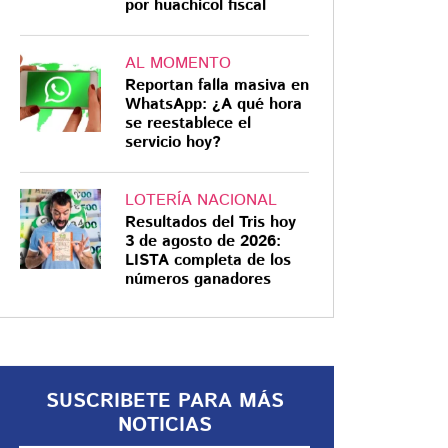
por huachicol fiscal
AL MOMENTO
Reportan falla masiva en
WhatsApp: ¿A qué hora
VIOLENCIA
se reestablece el
servicio hoy?
¿Qué se sabe del
caso de la mujer
hallada sin vida en la
LOTERÍA NACIONAL
Resultados del Tris hoy
cajuela de un auto en
3 de agosto de 2026:
Toluca?
Un automóvil circulaba cuando
LISTA completa de los
números ganadores
chocó contra un árbol; sin
embargo, no hallaron a personas
heridas al interior del vehículo,
sino el cuerpo sin vida de una
mujer
SUSCRIBETE PARA MÁS
NOTICIAS