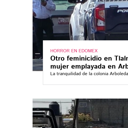
HORROR EN EDOMEX
Otro feminicidio en Tlal
mujer emplayada en Ar
La tranquilidad de la colonia Arbole
estremeció a vecinos de Tlalnepantla
automóviles