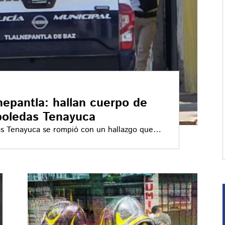
nepantla: hallan cuerpo de
boledas Tenayuca
das Tenayuca se rompió con un hallazgo que
: el cadáver de una mujer abandonado entre