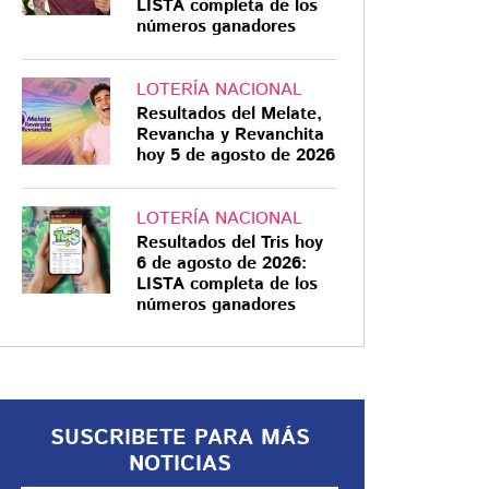
LISTA completa de los
números ganadores
LOTERÍA NACIONAL
Resultados del Melate,
TRANSMISIÓN
Revancha y Revanchita
hoy 5 de agosto de 2026
Simón Levy muestra
el Capitolio, pero lo
ubican en Portugal:
LOTERÍA NACIONAL
Resultados del Tris hoy
pistas del supuesto
6 de agosto de 2026:
montaje | VIDEO
Simón Levy y el supuesto fondo
LISTA completa de los
números ganadores
falso: así descubrieron que no
estaba en Washington, sino en
Lisboa
SUSCRIBETE PARA MÁS
NOTICIAS