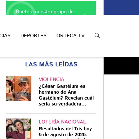
Únete a nuestro grupo de
WhatsApp
CIAS
DEPORTES
ORTEGA TV
LAS MÁS LEÍDAS
VIOLENCIA
¿César Gastélum es
hermano de Ana
Gastélum? Revelan cuál
Compartir
sería su verdadera
relación
LOTERÍA NACIONAL
Resultados del Tris hoy
5 de agosto de 2026: