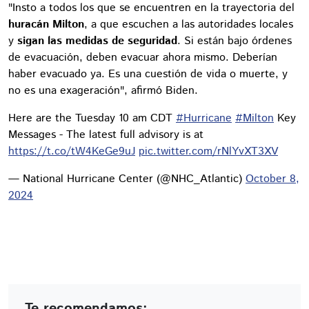
"Insto a todos los que se encuentren en la trayectoria del
huracán Milton
, a que escuchen a las autoridades locales
y
sigan las medidas de seguridad
. Si están bajo órdenes
de evacuación, deben evacuar ahora mismo. Deberían
haber evacuado ya. Es una cuestión de vida o muerte, y
no es una exageración", afirmó Biden.
Here are the Tuesday 10 am CDT
#Hurricane
#Milton
Key
Messages - The latest full advisory is at
https://t.co/tW4KeGe9uJ
pic.twitter.com/rNlYvXT3XV
— National Hurricane Center (@NHC_Atlantic)
October 8,
2024
Te recomendamos: