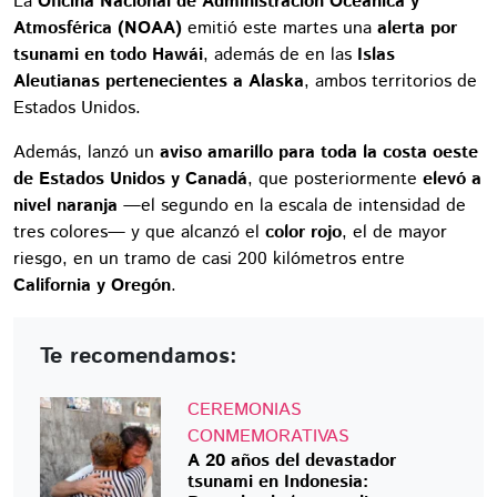
La
Oficina Nacional de Administración Oceánica y
Atmosférica (NOAA)
emitió este martes una
alerta por
tsunami en todo Hawái
, además de en las
Islas
Aleutianas pertenecientes a Alaska
, ambos territorios de
Estados Unidos.
Además, lanzó un
aviso amarillo para toda la costa oeste
de Estados Unidos y Canadá
, que posteriormente
elevó a
nivel naranja
—el segundo en la escala de intensidad de
tres colores— y que alcanzó el
color rojo
, el de mayor
riesgo, en un tramo de casi 200 kilómetros entre
California y Oregón
.
Te recomendamos:
CEREMONIAS
CONMEMORATIVAS
A 20 años del devastador
tsunami en Indonesia: