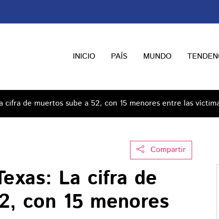
INICIO
PAÍS
MUNDO
TENDEN
a cifra de muertos sube a 52, con 15 menores entre las víctim
Compartir
exas: La cifra de
2, con 15 menores