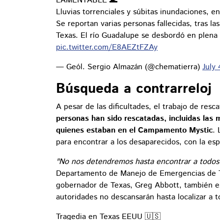
LAMENTABLE 🌊
Lluvias torrenciales y súbitas inundaciones, 
Se reportan varias personas fallecidas, tras la
Texas. El río Guadalupe se desbordó en ple
pic.twitter.com/E8AEZtFZAy
— Geól. Sergio Almazán (@chematierra)
July
Búsqueda a contrarreloj
A pesar de las dificultades, el trabajo de re
personas han sido rescatadas, incluidas las 
quienes estaban en el Campamento Mystic
. 
para encontrar a los desaparecidos, con la es
"No nos detendremos hasta encontrar a todos 
Departamento de Manejo de Emergencias de Te
gobernador de Texas, Greg Abbott, también e
autoridades no descansarán hasta localizar a t
Tragedia en Texas EEUU 🇺🇸