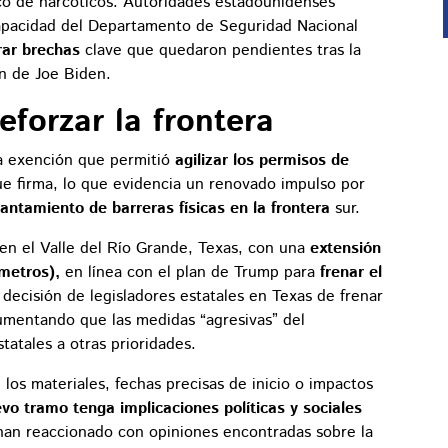
ico de narcóticos. Autoridades estadounidenses
capacidad del Departamento de Seguridad Nacional
rrar brechas
clave que quedaron pendientes tras la
ón de Joe Biden.
eforzar la frontera
na exención que permitió
agilizar los permisos de
que firma, lo que evidencia un renovado impulso por
vantamiento de barreras físicas en la frontera
sur.
 en el Valle del Río Grande, Texas, con una
extensión
ómetros),
en línea con el plan de Trump para
frenar el
 decisión de legisladores estatales en Texas de frenar
gumentando que las medidas “agresivas” del
tatales a otras prioridades.
os materiales, fechas precisas de inicio o impactos
vo tramo tenga implicaciones políticas y sociales
han reaccionado con opiniones encontradas sobre la