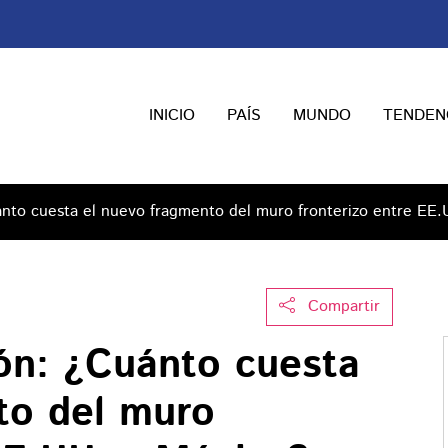
INICIO
PAÍS
MUNDO
TENDEN
uánto cuesta el nuevo fragmento del muro fronterizo entre EE
Compartir
ión: ¿Cuánto cuesta
to del muro