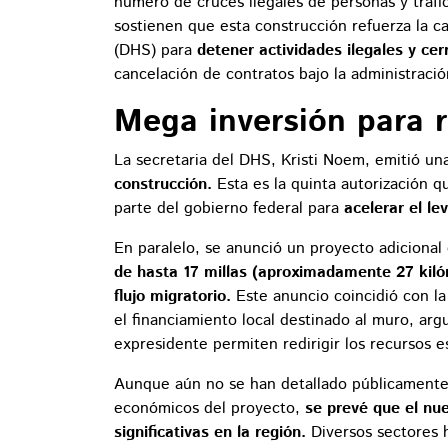
número de cruces ilegales de personas y tráf
sostienen que esta construcción refuerza la 
(DHS) para
detener actividades ilegales y ce
cancelación de contratos bajo la administraci
Mega inversión para r
La secretaria del DHS, Kristi Noem, emitió u
construcción.
Esta es la quinta autorización 
parte del gobierno federal para
acelerar el le
En paralelo, se anunció un proyecto adicional
de hasta 17 millas (aproximadamente 27 kil
flujo migratorio.
Este anuncio coincidió con la
el financiamiento local destinado al muro, ar
expresidente permiten redirigir los recursos es
Aunque aún no se han detallado públicamente l
económicos del proyecto,
se prevé que el nue
significativas en la región.
Diversos sectores 