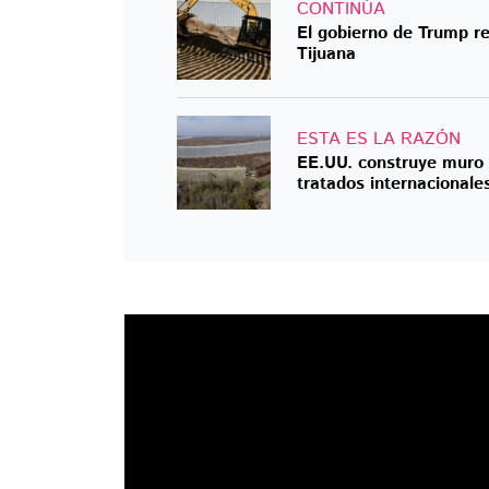
CONTINÚA
El gobierno de Trump re
Tijuana
ESTA ES LA RAZÓN
EE.UU. construye muro f
tratados internacionale