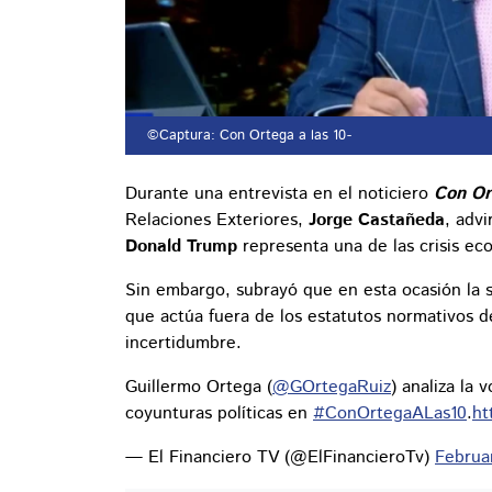
©Captura: Con Ortega a las 10
-
Durante una entrevista en el noticiero
Con Or
Relaciones Exteriores,
Jorge Castañeda
, adv
Donald Trump
representa una de las crisis ec
Sin embargo, subrayó que en esta ocasión la 
que actúa fuera de los estatutos normativos d
incertidumbre.
Guillermo Ortega (
@GOrtegaRuiz
) analiza la 
coyunturas políticas en
#ConOrtegaALas10
.
ht
— El Financiero TV (@ElFinancieroTv)
Februa