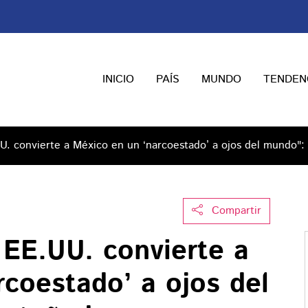
INICIO
PAÍS
MUNDO
TENDEN
U. convierte a México en un ‘narcoestado’ a ojos del mundo":
Compartir
 EE.UU. convierte a
coestado’ a ojos del