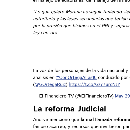
el manejo de editoriales, del manejo de la in
“Lo que quiere Morena es seguir teniendo sie
autoritario y las leyes secundarias que tenían
por la presión que hicimos en el PRI y segur
ley censura”
La voz de los personajes de la vida nacional y 
análisis en
#ConOrtegaALas10
conducido por 
(
@GOrtegaRuiz
).
https://t.co/Gz77urcNJY
— El Financiero TV (@ElFinancieroTv)
May 29
La reforma Judicial
Añorve mencionó que
la mal llamada reforma 
famoso acarreo, y recursos que invirtieron par