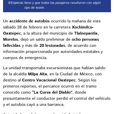
©Especial.
lleno y que todos los pasajeros resultaron con algún
tipo de lesión.
Un
accidente de autobús
ocurrido la mañana de este
sábado 28 de febrero en la carretera
Xochimilco-
Oaxtepec
, a la altura del municipio de
Tlalnepantla,
Morelos
, dejó un saldo preliminar de
ocho personas
fallecidas
y más de
20 lesionadas
, de acuerdo con
información proporcionada por autoridades estatales y
cuerpos de emergencia.
La unidad transportaba excursionistas que habían salido
de la alcaldía
Milpa Alta
, en la Ciudad de México, con
destino al
Centro Vacacional Oaxtepec
. Según los
primeros reportes, el percance ocurrió en el tramo
conocido como
“La Curva del Diablo”
, donde
presuntamente el conductor perdió el control del vehículo
y el autobús cayó a una barranca.