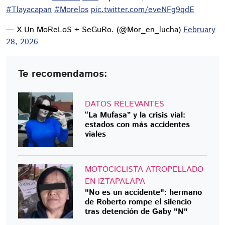
#Tlayacapan
#Morelos
pic.twitter.com/eveNFg9qdE
— X Un MoReLoS + SeGuRo. (@Mor_en_lucha)
February
28, 2026
Te recomendamos:
DATOS RELEVANTES
“La Mufasa” y la crisis vial:
estados con más accidentes
viales
MOTOCICLISTA ATROPELLADO
EN IZTAPALAPA
"No es un accidente": hermano
de Roberto rompe el silencio
tras detención de Gaby "N"