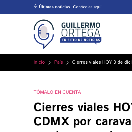
Últimas noticias.
Conócelas aquí.
Inicio
País
Cierres viales HOY 3 de dic
TÓMALO EN CUENTA
Cierres viales H
CDMX por caravan