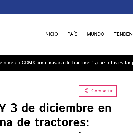
INICIO
PAÍS
MUNDO
TENDEN
iembre en CDMX por caravana de tractores: ¿qué rutas evitar p
Compartir
OY 3 de diciembre en
a de tractores: