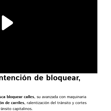
intención de bloquear,
sca bloquear calles
, su avanzada con maquinaria
ón de carriles
, ralentización del tránsito y cortes
ánsito capitalinos.