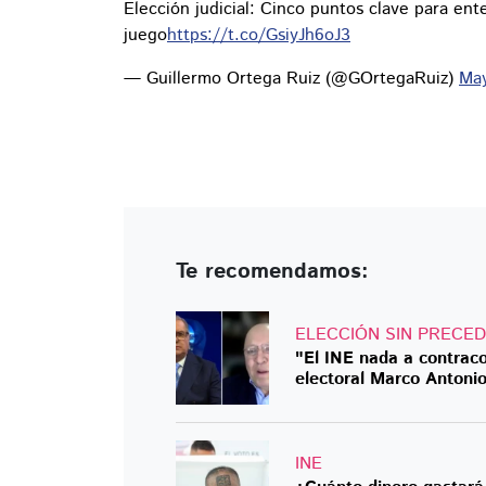
Elección judicial: Cinco puntos clave para ent
juego
https://t.co/GsiyJh6oJ3
— Guillermo Ortega Ruiz (@GOrtegaRuiz)
May
Te recomendamos:
ELECCIÓN SIN PRECE
"El INE nada a contracor
electoral Marco Antoni
INE