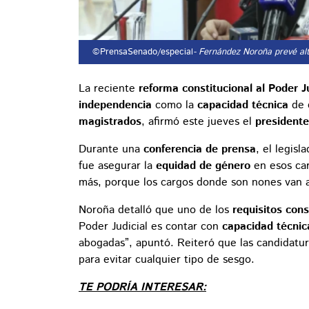
©PrensaSenado/especial
- Fernández Noroña prevé alta
La reciente
reforma constitucional al Poder Ju
independencia
como la
capacidad técnica
de 
magistrados
, afirmó este jueves el
president
Durante una
conferencia de prensa
, el legis
fue asegurar la
equidad de género
en esos car
más, porque los cargos donde son nones van a
Noroña detalló que uno de los
requisitos cons
Poder Judicial es contar con
capacidad técnic
abogadas”, apuntó. Reiteró que las candidatur
para evitar cualquier tipo de sesgo.
TE PODRÍA INTERESAR: