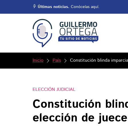
Últimas noticias.
Conócelas aquí.
Inicio
País
Constitución blinda imparci
ELECCIÓN JUDICIAL
Constitución blin
elección de juec