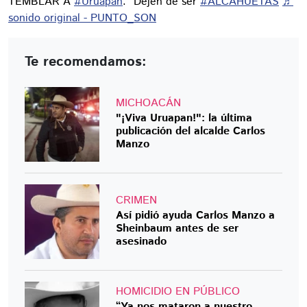
TEMBLAR A
#Uruapan
: “Dejen de ser
#ALCAHUETAS
♬
sonido original - PUNTO_SON
Te recomendamos:
MICHOACÁN
"¡Viva Uruapan!": la última
publicación del alcalde Carlos
Manzo
CRIMEN
Así pidió ayuda Carlos Manzo a
Sheinbaum antes de ser
asesinado
HOMICIDIO EN PÚBLICO
“Ya nos mataron a nuestro