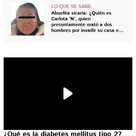
LO QUE SE SABE
Abuelita sicaria: ¿Quién es
Carlota ‘N’, quien
presuntamente mató a dos
hombres por invadir su casa en
Chalco?
¿Qué es la diabetes mellitus tipo 2?