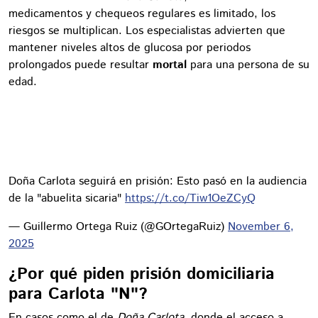
medicamentos y chequeos regulares es limitado, los
riesgos se multiplican. Los especialistas advierten que
mantener niveles altos de glucosa por periodos
prolongados puede resultar
mortal
para una persona de su
edad.
Doña Carlota seguirá en prisión: Esto pasó en la audiencia
de la "abuelita sicaria"
https://t.co/Tiw1OeZCyQ
— Guillermo Ortega Ruiz (@GOrtegaRuiz)
November 6,
2025
¿Por qué piden prisión domiciliaria
para Carlota "N"?
En casos como el de
Doña Carlota
, donde el acceso a