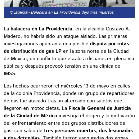
©Especial
- Balacera en La Providencia dejó tres muertos.
La
balacera en La Providencia
, en la alcaldía Gustavo A.
Madero, no habría sido un ataque aislado. Las primeras
investigaciones apuntan a una posible
disputa por rutas
de distribución de gas LP
en la zona norte de la Ciudad
de México, un conflicto que escaló a disparos en plena vía
pública y después provocó tensión en una clínica del
IMSS.
Los hechos ocurrieron el miércoles 13 de mayo en calles
de la colonia Providencia, donde un grupo de repartidores
de gas fue atacado tras un altercado con sujetos que
llegaron en motocicletas. La
Fiscalía General de Justicia
de la Ciudad de México
investiga el origen y la motivación
del enfrentamiento entre dos grupos distribuidores de
gas, con saldo de
tres personas muertas, dos lesionadas
y dos detenidas
. También fueron aseguradas dos armas,