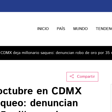
INICIO
PAÍS
MUNDO
TENDEN
 CDMX deja millonario saqueo: denuncian robo de oro por 35 
Compartir
 octubre en CDMX
aqueo: denuncian