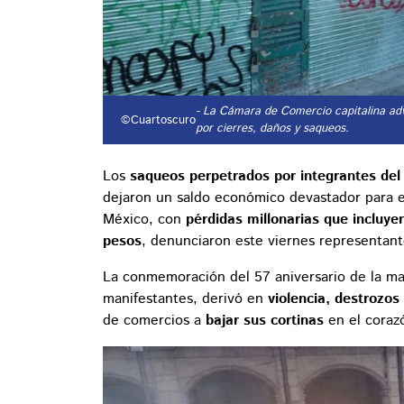
- La Cámara de Comercio capitalina advi
©Cuartoscuro
por cierres, daños y saqueos.
Los
saqueos perpetrados por integrantes del
dejaron un saldo económico devastador para e
México, con
pérdidas millonarias que incluye
pesos
, denunciaron este viernes representant
La conmemoración del 57 aniversario de la ma
manifestantes, derivó en
violencia, destrozos
de comercios a
bajar sus cortinas
en el corazó