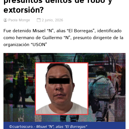
presuntos delitos de robo y
extorsión?
Paola Monge
2 junio, 2026
Fue detenido Misael “N”, alias “El Borregas”, identificado
como hermano de Guillermo “N”, presunto dirigente de la
organización “USON”
©cuartoscuro.
- Misael "N", alias "El Borregas"