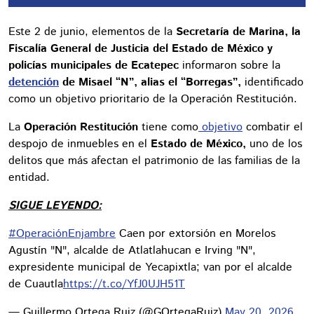
Este 2 de junio, elementos de la
Secretaría de Marina, la
Fiscalía General de Justicia del Estado de México y
policías municipales de Ecatepec
informaron sobre la
detención
de Misael “N”, alias el “Borregas”,
identificado
como un objetivo prioritario de la Operación Restitución.
La
Operación Restitución
tiene como
objetivo
combatir el
despojo de inmuebles en el
Estado de México,
uno de los
delitos que más afectan el patrimonio de las familias de la
entidad.
SIGUE LEYENDO:
#OperaciónEnjambre
Caen por extorsión en Morelos
Agustín "N", alcalde de Atlatlahucan e Irving "N",
expresidente municipal de Yecapixtla; van por el alcalde
de Cuautla
https://t.co/YfJ0UJH51T
— Guillermo Ortega Ruiz (@GOrtegaRuiz)
May 20, 2026