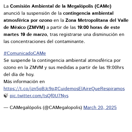
La
Comisión Ambiental de la Megalópolis (CAMe)
anunció la suspensión de la
contingencia ambiental
atmosférica por ozono
en la
Zona Metropolitana del Valle
de México (ZMVM)
a partir de las
19:00 horas de este
martes 19 de marzo
, tras registrarse una disminución en
las concentraciones del contaminante.
#ComunicadoCAMe
Se suspende la contingencia ambiental atmosférica por
ozono en la ZMVM y sus medidas a partir de las 19:00hrs
del día de hoy.
Más información en
https://t.co/jzn5qBJc9p
#CuidemosElAireQueRespiramos
🍃
pic.twitter.com/tsQf0U7Nys
— CAMegalópolis (@CAMegalopolis)
March 20, 2025