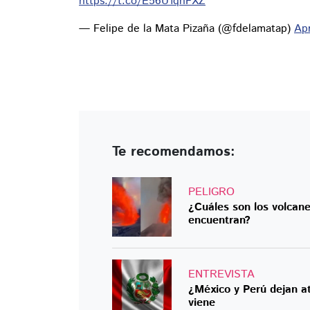
https://t.co/E56U1qnFXZ
— Felipe de la Mata Pizaña (@fdelamatap)
Apr
Te recomendamos:
PELIGRO
¿Cuáles son los volcan
encuentran?
ENTREVISTA
¿México y Perú dejan at
viene