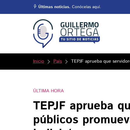
Últimas noticias.
Conócelas aquí.
Inicio
País
TEPJF aprueba que servidore
ÚLTIMA HORA
TEPJF aprueba qu
públicos promuev