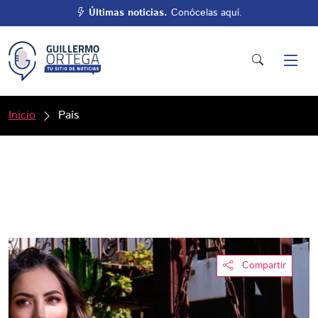
Últimas noticias.
Conócelas aquí.
Inicio
País
Compartir