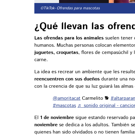
©TikTok
- Ofrendas para mascotas
¿Qué llevan las ofre
Las ofrendas para los animales
suelen tener 
humanos. Muchas personas colocan element
juguetes, croquetas
, flores de cempasúchil y
carne.
La idea es recrear un ambiente que les result
reencuentren con sus dueños
durante una no
con la creencia de que su luz guiará las almas
@amoritacat
Carmelito 🐕
#altarpara
#mascotas
♬ sonido original - canci
El
1 de noviembre
sigue estando reservado par
noviembre
se dedica a los adultos. También s
quienes han sido olvidados o no tienen familia