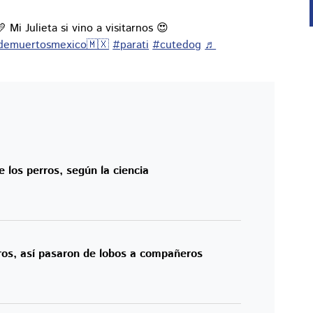
 Mi Julieta si vino a visitarnos 😍
demuertosmexico🇲🇽
#parati
#cutedog
♬
e los perros, según la ciencia
ros, así pasaron de lobos a compañeros