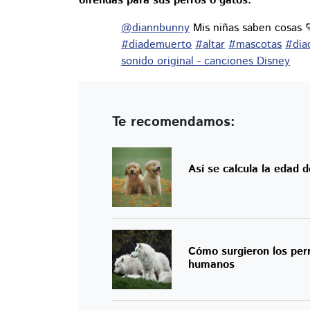
ofrendas para sus perros o gatos.
@diannbunny
Mis niñas saben cosas 💛
#diademuerto
#altar
#mascotas
#dia
sonido original - canciones Disney
Te recomendamos:
Así se calcula la edad d
Cómo surgieron los per
humanos