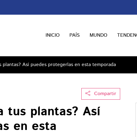
INICIO
PAÍS
MUNDO
TENDEN
tus plantas? Así puedes protegerlas en esta temporada
Compartir
a tus plantas? Así
as en esta