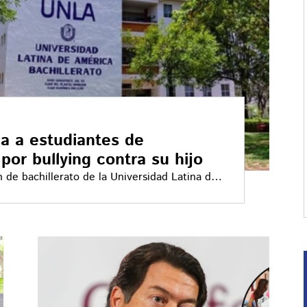
a a estudiantes de
por bullying contra su hijo
n de bachillerato de la Universidad Latina de
iantes por presunto bullying contra su hijo.
ia de que haya mostrado un arma