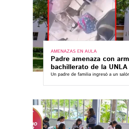
AMENAZAS EN AULA
Padre amenaza con arm
bachillerato de la UNLA 
Un padre de familia ingresó a un saló
América en Morelia y amenazó a estud
La UNLA informó que no hay evidenc