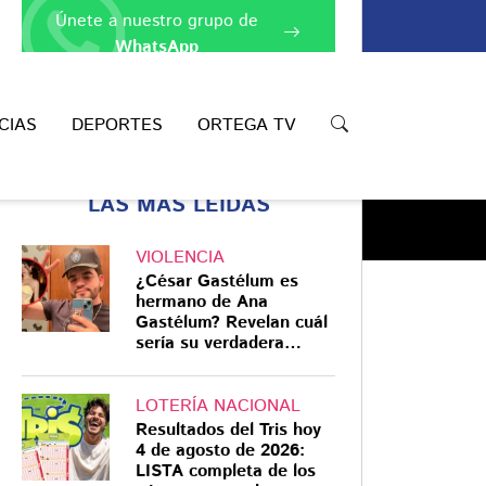
Únete a nuestro grupo de
WhatsApp
CIAS
DEPORTES
ORTEGA TV
LAS MÁS LEÍDAS
VIOLENCIA
¿César Gastélum es
hermano de Ana
Gastélum? Revelan cuál
sería su verdadera
Compartir
relación
LOTERÍA NACIONAL
Resultados del Tris hoy
4 de agosto de 2026:
LISTA completa de los