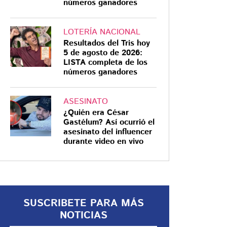
números ganadores
LOTERÍA NACIONAL
Resultados del Tris hoy
5 de agosto de 2026:
ECOEMS
LISTA completa de los
números ganadores
¿Olvidaste inscribirte
a Mi Derecho, Mi
Lugar? SEP anuncia
ASESINATO
¿Quién era César
nuevo periodo de
Gastélum? Así ocurrió el
inscripciones
SEP anuncia periodo
asesinato del influencer
durante video en vivo
extraordinario de inscripción para
el programa Mi Derecho, Mi Lugar,
de acceso a la educación media
superior
SUSCRIBETE PARA MÁS
NOTICIAS