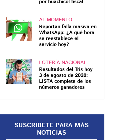
por huachicol fiscal
AL MOMENTO
Reportan falla masiva en
WhatsApp: ¿A qué hora
RESPETO A SU DUELO
se reestablece el
servicio hoy?
Caso Edith Guadalupe
da giro: familia niega
cobros de Fiscalía y
LOTERÍA NACIONAL
Resultados del Tris hoy
pide frenar la
3 de agosto de 2026:
revictimización
La familia de Edith Guadalupe
LISTA completa de los
números ganadores
desmintió versiones sobre
presuntos cobros para iniciar la
investigación, respaldó el trabajo
de la Fiscalía CDMX y pidió evitar
la revictimización y el uso
SUSCRIBETE PARA MÁS
mediático del caso
NOTICIAS