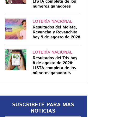
LISTA completa de los
números ganadores
LOTERÍA NACIONAL
Resultados del Melate,
NARCOTRÁFICO
Revancha y Revanchita
hoy 5 de agosto de 2026
García Harfuch exhibe
a jueces por liberar y
favorecer a
LOTERÍA NACIONAL
Resultados del Tris hoy
delincuentes
6 de agosto de 2026:
SSPC reporta casi 200
LISTA completa de los
números ganadores
resoluciones judiciales que
beneficiaron a presuntos
criminales con liberaciones,
traslados y cambios de medida
cautelar
SUSCRIBETE PARA MÁS
NOTICIAS