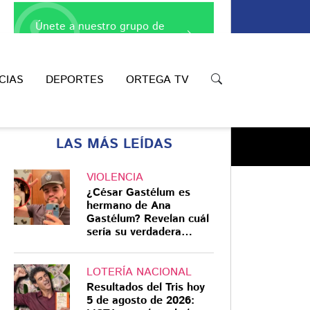
Únete a nuestro grupo de
WhatsApp
CIAS
DEPORTES
ORTEGA TV
LAS MÁS LEÍDAS
VIOLENCIA
¿César Gastélum es
hermano de Ana
Gastélum? Revelan cuál
Compartir
sería su verdadera
relación
LOTERÍA NACIONAL
Resultados del Tris hoy
5 de agosto de 2026: