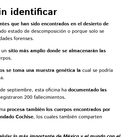
n identificar
antes que han sido encontrados en el desierto de
ado estado de descomposición o porque solo se
idades forenses.
n un
sitio más amplio donde se almacenarán las
erpos.
rpos se toma una muestra genética la
cual se podría
na.
 de septiembre, esta oficina ha
documentado las
egistraron 200 fallecimientos.
ima
procesa también los cuerpos encontrados por
condado Cochise
, los cuales también comparten
elular lo más importante de México y el mundo con el