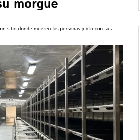
 su morgue
o un sitio donde mueren las personas junto con sus