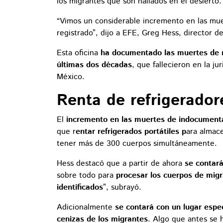
los migrantes que son hallados en el desierto.
“Vimos un considerable incremento en las mu
registrado”, dijo a EFE, Greg Hess, director 
Esta oficina
ha documentado las muertes de 
últimas dos décadas
, que fallecieron en la j
México.
Renta de refrigeradore
El
incremento en las muertes de indocumentad
que r
entar refrigerados portátiles p
ara almac
tener más de 300 cuerpos simultáneamente.
Hess destacó que a partir de ahora
se contará
sobre todo para
procesar los cuerpos de mig
identificados
”, subrayó.
Adicionalmente
se contará con un lugar espe
cenizas de los migrantes
. Algo que antes se 