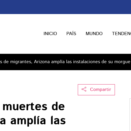
INICIO
PAÍS
MUNDO
TENDEN
de migrantes, Arizona amplía las instalaciones de su morgue
Compartir
 muertes de
a amplía las