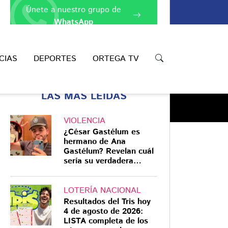
Únete a nuestro grupo de
WhatsApp
CIAS
DEPORTES
ORTEGA TV
LAS MÁS LEÍDAS
VIOLENCIA
¿César Gastélum es
hermano de Ana
Gastélum? Revelan cuál
sería su verdadera
Compartir
relación
LOTERÍA NACIONAL
Resultados del Tris hoy
4 de agosto de 2026:
LISTA completa de los