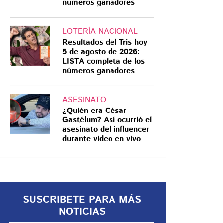
números ganadores
LOTERÍA NACIONAL
Resultados del Tris hoy
5 de agosto de 2026:
MIGRANTES
LISTA completa de los
números ganadores
¿Qué está pasando
con ICE? Arrestos,
protestas y polémica
ASESINATO
¿Quién era César
por empresa
Gastélum? Así ocurrió el
denunciada
Caos en Nueva York y polémica en
asesinato del influencer
durante video en vivo
EE.UU.: el nuevo giro en los
operativos de ICE que desata
críticas
SUSCRIBETE PARA MÁS
NOTICIAS