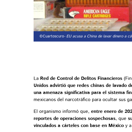
©Cuartoscuro
- EU acusa a China de lavar dinero a c
La
Red de Control de Delitos Financieros
(Fi
Unidos advirtió que redes chinas de lavado d
una amenaza significativa para el sistema fi
mexicanos del narcotráfico para ocultar sus gan
El organismo informó que,
entre enero de 202
reportes de operaciones sospechosas
, que
s
vinculados a cárteles con base en México
y a